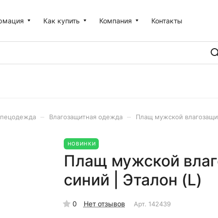
рмация
Как купить
Компания
Контакты
–
–
пецодежда
Влагозащитная одежда
Плащ мужской влагозащит
НОВИНКИ
Плащ мужской влаг
синий | Эталон (L)
0
Нет отзывов
Арт.
142439