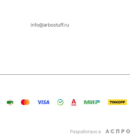
8-800-100-18-93
info@arbostuff.ru
г. Липецк, ул. Стаханова 8а.
Разработано в