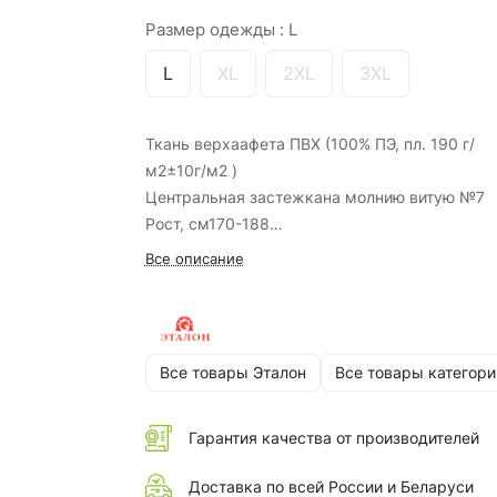
Размер одежды :
L
L
XL
2XL
3XL
Ткань верхаафета ПВХ (100% ПЭ, пл. 190 г/
м2±10г/м2 )
Центральная застежкана молнию витую №7
Рост, см170-188
Размерыс L по 3XL
Все описание
ЦветСиний
ГОСТ12.4.288-2013
ТР ТС019/2011
Все товары Эталон
Все товары категори
Гарантия качества от производителей
Доставка по всей России и Беларуси