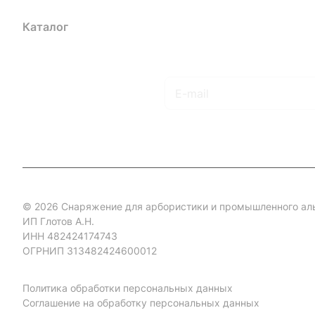
Каталог
Акции
Бренды
Услуги
Блог
Условия оплаты
Ус
Гарантия на товар
Документы
Оферта
Подписаться
на новости и акции
© 2026 Снаряжение для арбористики и промышленного ал
ИП Глотов А.Н.
ИНН 482424174743
ОГРНИП 313482424600012
Политика обработки персональных данных
Соглашение на обработку персональных данных