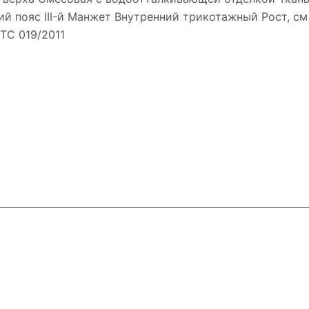
 пояс III-й Манжет Внутренний трикотажный Рост, см 1
ТС 019/2011
ловия доставки
Контакты
Магазины