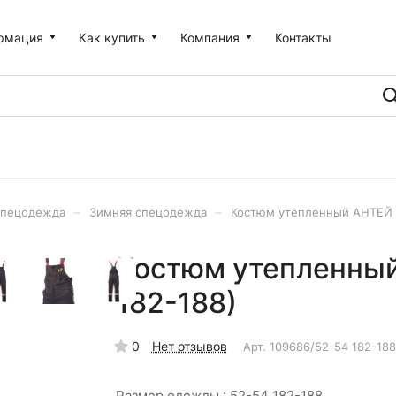
рмация
Как купить
Компания
Контакты
–
–
пецодежда
Зимняя спецодежда
Костюм утепленный АНТЕЙ 
Костюм утепленный
182-188)
0
Нет отзывов
Арт.
109686/52-54 182-188
Размер одежды :
52-54 182-188