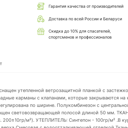
Гарантия качества от производителей
Доставка по всей России и Беларуси
Скидка до 10% для спасателей,
спортсменов и профессионалов
т
снащен утепленной ветрозащитной планкой с застежкой
ладные карманы с клапанами, которые закрываются на 
егулирована по ширине. Полукомбинезон с центрально
нащен световозвращающей полосой длиной 50 мм. ТКАН
 200±10гр/м²). УТЕПЛИТЕЛЬ: Синтепон - 100гр/м² .В кур
ь верха Смесовая с водоотталкивающей отделкой Ткан