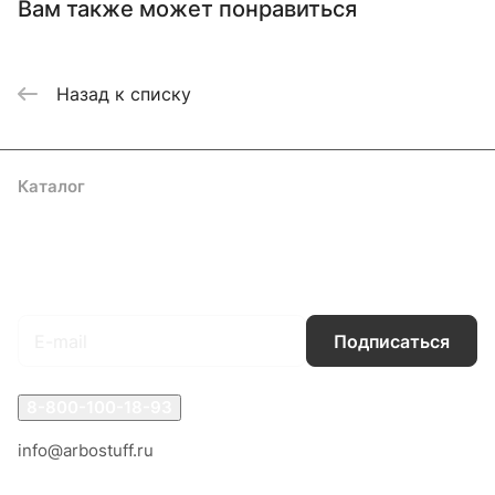
Вам также может понравиться
Назад к списку
Каталог
Акции
Бренды
Услуги
Блог
Условия оплаты
Условия доставки
Контакты
Магазины
Гарантия на товар
Документы
Оферта
Подписаться
на новости и акции
Подписаться
8-800-100-18-93
info@arbostuff.ru
г. Липецк, ул. Стаханова 8а.