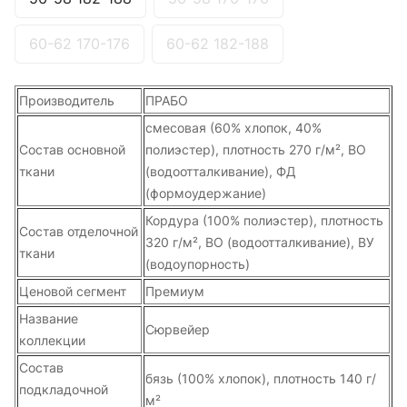
60-62 170-176
60-62 182-188
Производитель
ПРАБО
смесовая (60% хлопок, 40%
Состав основной
полиэстер), плотность 270 г/м², ВО
ткани
(водоотталкивание), ФД
(формоудержание)
Кордура (100% полиэстер), плотность
Состав отделочной
320 г/м², ВО (водоотталкивание), ВУ
ткани
(водоупорность)
Ценовой сегмент
Премиум
Название
Сюрвейер
коллекции
Состав
бязь (100% хлопок), плотность 140 г/
подкладочной
м²