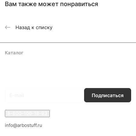
Вам также может понравиться
Назад к списку
Каталог
Акции
Бренды
Услуги
Блог
Условия оплаты
Условия доставки
Контакты
Магазины
Гарантия на товар
Документы
Оферта
Подписаться
на новости и акции
Подписаться
8-800-100-18-93
info@arbostuff.ru