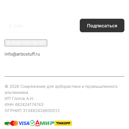
Подписаться
на новости и акции
Подписаться
8-800-100-18-93
info@arbostuff.ru
г. Липецк, ул. Стаханова 8а.
© 2026 Снаряжение для арбористики и промышленного
альпинизма
ИП Глотов А.Н.
ИНН 482424174743
ОГРНИП 313482424600012