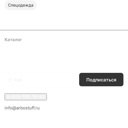
Спецодежда
Каталог
Акции
Бренды
Услуги
Блог
Условия оплаты
Условия доставки
Контакты
Магазины
Гарантия на товар
Документы
Оферта
Подписаться
на новости и акции
Подписаться
8-800-100-18-93
info@arbostuff.ru
г. Липецк, ул. Стаханова 8а.