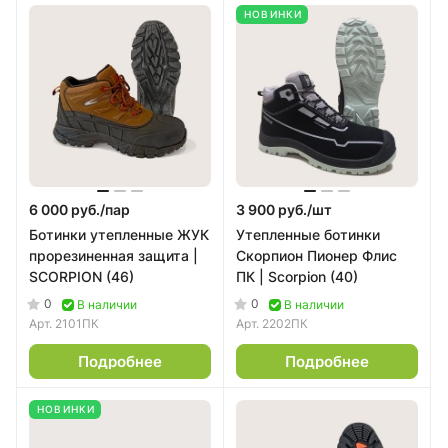
НОВИНКИ
6 000 руб./
пар
3 900 руб./
шт
Ботинки утепленные ЖУК
Утепленные ботинки
прорезиненная защита |
Скорпион Пионер Флис
SCORPION (46)
ПК | Scorpion (40)
0
0
В наличии
В наличии
Арт.
2101ПК
Арт.
2202ПК
Подробнее
Подробнее
НОВИНКИ