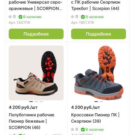
рабочие Универсал серо-
с ПК рабочие Скорпион
оранжевые | SCORPION
Трекбот | Scorpion (44)
(45)
0
0
В наличии
В наличии
Арт.
1407ПК
Арт.
1801.1ПК
Подробнее
Подробнее
4 200 руб./
шт
4 200 руб./
шт
Полуботинки рабочие
Кроссовки Пионер ПК |
Пионер бежевые |
Скорпион (39)
SCORPION (46)
0
В наличии