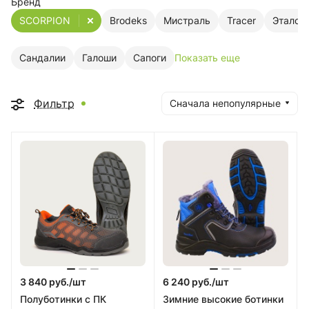
Бренд
SCORPION
Brodeks
Мистраль
Tracer
Эталон
Сандалии
Галоши
Сапоги
Показать еще
Фильтр
Сначала непопулярные
3 840 руб./
шт
6 240 руб./
шт
Полуботинки с ПК
Зимние высокие ботинки