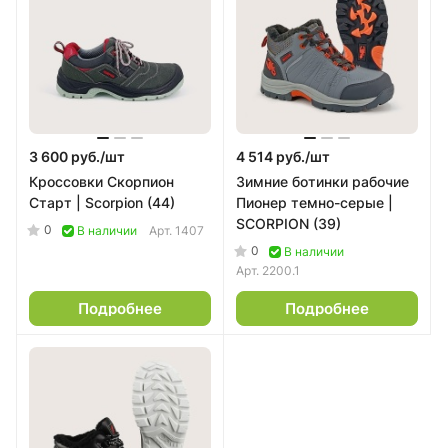
3 600 руб./
шт
4 514 руб./
шт
Кроссовки Скорпион
Зимние ботинки рабочие
Старт | Scorpion (44)
Пионер темно-серые |
SCORPION (39)
0
В наличии
Арт.
1407
0
В наличии
Арт.
2200.1
Подробнее
Подробнее