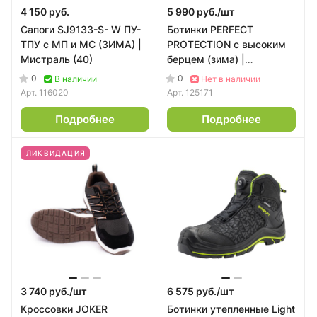
4 150 руб.
5 990 руб./
шт
Сапоги SJ9133-S- W ПУ-
Ботинки PERFECT
ТПУ с МП и МС (ЗИМА) |
PROTECTION с высоким
Мистраль (40)
берцем (зима) |
Мистраль (41)
0
0
В наличии
Нет в наличии
Арт.
116020
Арт.
125171
Подробнее
Подробнее
ЛИКВИДАЦИЯ
3 740 руб./
шт
6 575 руб./
шт
Кроссовки JOKER
Ботинки утепленные Light