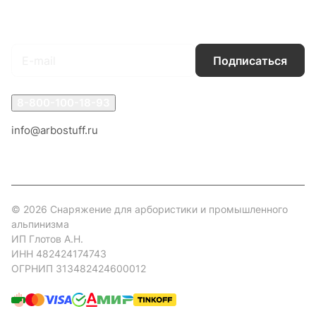
Подписаться
на новости и акции
Подписаться
8-800-100-18-93
info@arbostuff.ru
г. Липецк, ул. Стаханова 8а.
© 2026 Снаряжение для арбористики и промышленного
альпинизма
ИП Глотов А.Н.
ИНН 482424174743
ОГРНИП 313482424600012