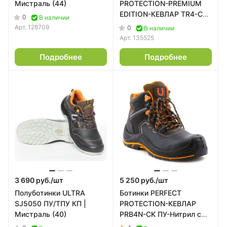
Мистраль (44)
PROTECTION-PREMIUM
EDITION-КЕВЛАР TR4-CK
0
В наличии
ПУ-НИТРИЛ с ПП и АС
Арт.
128709
0
В наличии
(42)
Арт.
135525
Подробнее
Подробнее
3 690 руб./
шт
5 250 руб./
шт
Полуботинки ULTRA
Ботинки PERFECT
SJ5050 ПУ/ТПУ КП |
PROTECTION-КЕВЛАР
Мистраль (40)
PRB4N-CK ПУ-Нитрил с
ПП и АС | Мистраль (46)