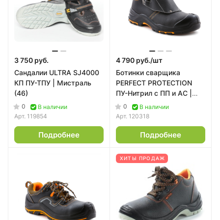
3 750 руб.
4 790 руб./
шт
Сандалии ULTRA SJ4000
Ботинки сварщика
КП ПУ-ТПУ | Мистраль
PERFECT PROTECTION
(46)
ПУ-Нитрил с ПП и АС |
Мистраль (45)
0
0
В наличии
В наличии
Арт.
119854
Арт.
120318
Подробнее
Подробнее
ХИТЫ ПРОДАЖ