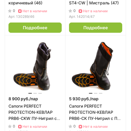
коричневый (46)
ST4-CW | Мистраль (47)
0
0
Нет в наличии
Нет в наличии
Арт.
130289/46
Арт.
142014/47
Подробнее
Подробнее
8 900 руб./
пар
5 930 руб./
пар
Сапоги PERFECT
Сапоги PERFECT
PROTECTION-КЕВЛАР
PROTECTION-КЕВЛАР
PRB6-CKW ПУ-Нитрил с
PRB6-CK ПУ-Нитрил с ПП
ПП и АС на натуральном
и АС | Мистраль (48)
0
0
Нет в наличии
Нет в наличии
меху | Мистраль (48)