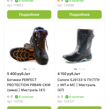
0
4
В наличии
В наличии
Арт.
119853
Арт.
124896
Подробнее
Подробнее
5 400 руб./
шт
4 150 руб./
шт
Ботинки PERFECT
Сапоги SJ9133-S ПУ/ТПУ
PROTECTION PRB4N-CKW
с МП и МС | Мистраль
(зима) | Мистраль (41)
(47)
0
0
В наличии
В наличии
Арт.
125160
Арт.
104327