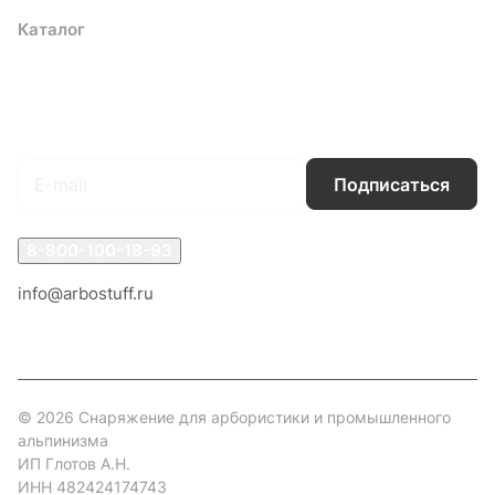
Каталог
Акции
Бренды
Услуги
Блог
Условия оплаты
Условия доставки
Контакты
Магазины
Гарантия на товар
Документы
Оферта
Подписаться
на новости и акции
Подписаться
8-800-100-18-93
info@arbostuff.ru
г. Липецк, ул. Стаханова 8а.
© 2026 Снаряжение для арбористики и промышленного
альпинизма
ИП Глотов А.Н.
ИНН 482424174743