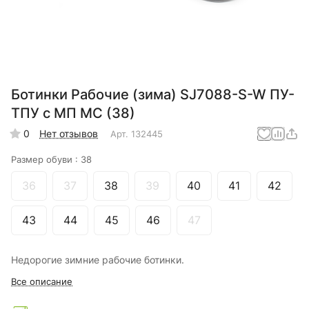
Ботинки Рабочие (зима) SJ7088-S-W ПУ-
ТПУ с МП МС (38)
0
Нет отзывов
Арт.
132445
Размер обуви :
38
36
37
38
39
40
41
42
43
44
45
46
47
Недорогие зимние рабочие ботинки.
Все описание