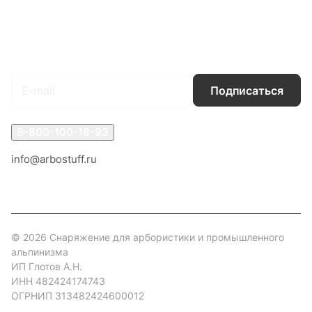
Условия доставки
Контакты
Магазины
Гарантия на товар
Документы
Оферта
Подписаться
на новости и акции
Подписаться
8-800-100-18-93
info@arbostuff.ru
г. Липецк, ул. Стаханова 8а.
© 2026 Снаряжение для арбористики и промышленного
альпинизма
ИП Глотов А.Н.
ИНН 482424174743
ОГРНИП 313482424600012