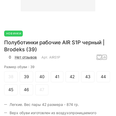
НОВИНКИ
Полуботинки рабочие AIR S1P черный |
Brodeks (39)
0
Нет отзывов
Арт.
AIRS1P
Размер обуви :
39
38
39
40
41
42
43
44
45
46
47
Легкие. Вес пары 42 размера - 874 гр.
Верх обуви изготовлен из воздухопроницаемого