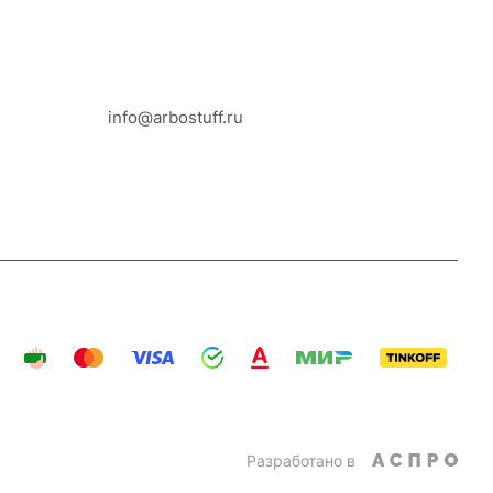
8-800-100-18-93
info@arbostuff.ru
г. Липецк, ул. Стаханова 8а.
Разработано в