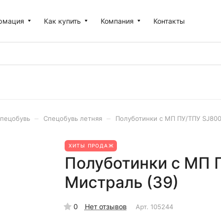
рмация
Как купить
Компания
Контакты
–
–
пецобувь
Спецобувь летняя
Полуботинки с МП ПУ/ТПУ SJ800
ХИТЫ ПРОДАЖ
Полуботинки с МП 
Мистраль (39)
0
Нет отзывов
Арт.
105244