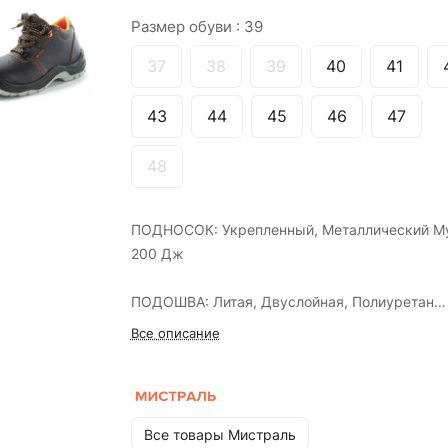
Размер обуви :
39
37
38
39
40
41
43
44
45
46
47
48
ПОДНОСОК: Укрепленный, Металлический М
200 Дж
ПОДОШВА: Литая, Двуслойная, Полиуретан
термополиуретан (ПУ-ТПУ)
Все описание
СТЕЛЬКА: Антипрокольная, Металлическая 1
Все товары Мистраль