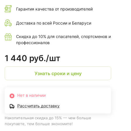
(МБС, КЩС)
Гарантия качества от производителей
- подносок: металлический, обеспечивает защиту от ударов
носочной части энергией 200 Дж
Доставка по всей России и Беларуси
- способ производства: двухкомпонентное литье
- особенности: углубленный протектор с
Скидка до 10% для спасателей, спортсменов и
противоскользящими свойствами
профессионалов
- высота: 40 см
- цвет: черный
1 440 руб./
шт
Узнать сроки и цену
Нет в наличии
Рассчитать доставку
Накопительная скидка до 15% — чем больше
покупаете, тем больше экономите!