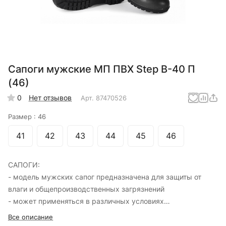
Сапоги мужские МП ПВХ Step B-40 П
(46)
0
Нет отзывов
Арт.
87470526
Размер :
46
41
42
43
44
45
46
САПОГИ:
- модель мужских сапог предназначена для защиты от
влаги и общепроизводственных загрязнений
- может применяться в различных условиях
- материал: поливинилхлорид (ПВХ) с добавлением
Все описание
компонентов, позволяющих работать в агрессивных средах