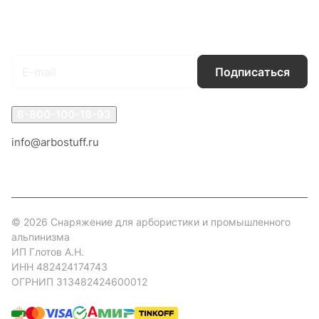
Гарантия на товар
Документы
Оферта
Подписаться
на новости и акции
Подписаться
8-800-100-18-93
info@arbostuff.ru
г. Липецк, ул. Стаханова 8а.
© 2026 Снаряжение для арбористики и промышленного
альпинизма
ИП Глотов А.Н.
ИНН 482424174743
ОГРНИП 313482424600012