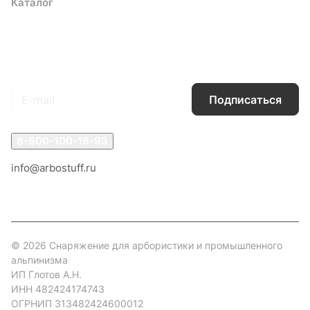
Каталог
Акции
Бренды
Услуги
Блог
Условия оплаты
Условия доставки
Контакты
Магазины
Гарантия на товар
Документы
Оферта
Подписаться
на новости и акции
Подписаться
8-800-100-18-93
info@arbostuff.ru
г. Липецк, ул. Стаханова 8а.
© 2026 Снаряжение для арбористики и промышленного
альпинизма
ИП Глотов А.Н.
ИНН 482424174743
ОГРНИП 313482424600012