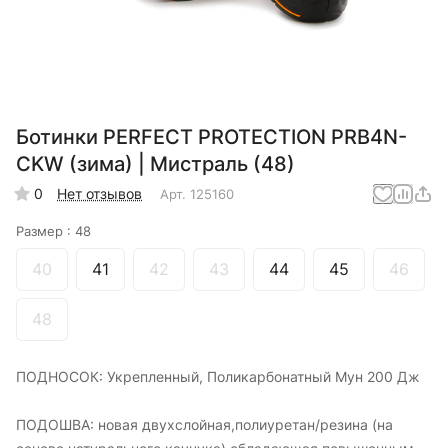
Ботинки PERFECT PROTECTION PRB4N-
CKW (зима) | Мистраль (48)
0
Нет отзывов
Арт.
125160
Размер :
48
40
41
42
43
44
45
46
48
ПОДНОСОК: Укрепленный, Поликарбонатный Мун 200 Дж
ПОДОШВА: новая двухслойная,полиуретан/резина (на