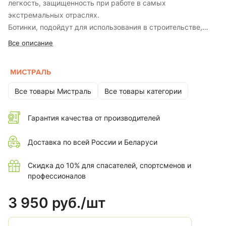
легкость, защищенность при работе в самых
экстремальных отраслях.
Ботинки, подойдут для использования в строительстве,
ЖКХ, нефтегазовой, горнодобывающей, химической
Все описание
промышленности, агропромышленном комплексе,
металлургии и многих других.
Обувь изготовлена методом прямого литья. В зависимости
от комплектации и маркировочных обозначений, обувь
Все товары Мистраль
Все товары категории
обеспечивает высокую защиту от механических
воздействий (от ударов в носочной части 200 Дж),
Гарантия качества от производителей
проколов, защищает от контактов с агрессивной средой
(нефть, растворов кислот и щелочной концентрации до
Доставка по всей России и Беларуси
20%, общих производственных загрязнений).
Скидка до 10% для спасателей, спортсменов и
профессионалов
3 950 руб./
шт