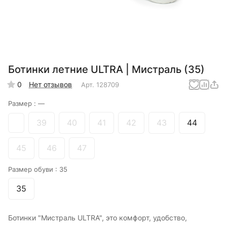
Ботинки летние ULTRA | Мистраль (35)
0
Нет отзывов
Арт.
128709
Размер :
—
39
40
41
42
43
44
45
46
47
Размер обуви :
35
35
Ботинки "Мистраль ULTRA", это комфорт, удобство,