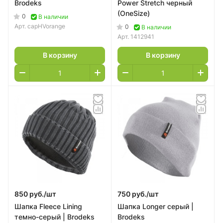
Brodeks
Power Stretch черный
(OneSize)
0
В наличии
Арт.
capHVorange
0
В наличии
Арт.
1412941
В корзину
В корзину
850 руб./
шт
750 руб./
шт
Шапка Fleece Lining
Шапка Longer серый |
темно-серый | Brodeks
Brodeks