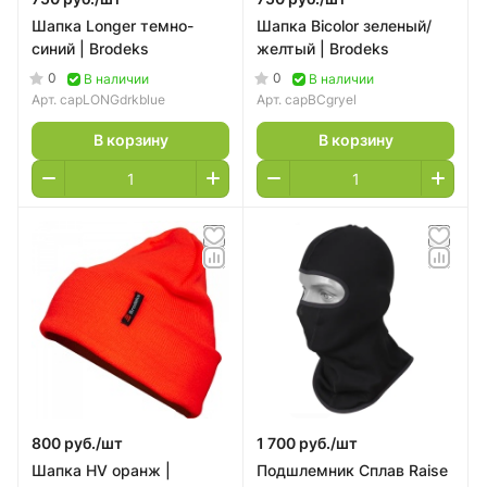
Шапка Longer темно-
Шапка Bicolor зеленый/
синий | Brodeks
желтый | Brodeks
0
0
В наличии
В наличии
Арт.
capLONGdrkblue
Арт.
capBCgryel
В корзину
В корзину
800 руб./
шт
1 700 руб./
шт
Шапка HV оранж |
Подшлемник Сплав Raise