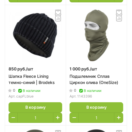
850 руб./
шт
1 000 руб./
шт
Шапка Fleece Lining
Подшлемник Сплав
темно-синий | Brodeks
Циркон олива (OneSize)
0
0
В наличии
В наличии
Арт.
capFLblue
Арт.
1143396
В корзину
В корзину