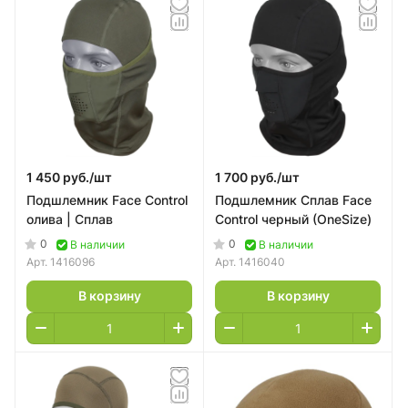
1 450 руб./
шт
1 700 руб./
шт
Подшлемник Face Control
Подшлемник Сплав Face
олива | Сплав
Control черный (OneSize)
0
0
В наличии
В наличии
Арт.
1416096
Арт.
1416040
В корзину
В корзину