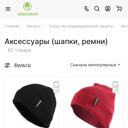
–
–
–
Главная
Каталог
Средства индивидуальной защиты
Акс
Аксессуары (шапки, ремни)
62 товара
Фильтр
Сначала непопулярные