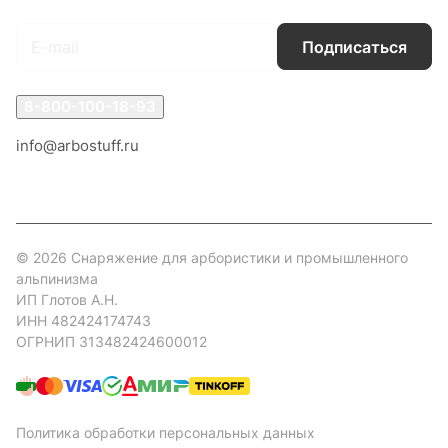
Подписаться
8-800-100-18-93
info@arbostuff.ru
г. Липецк, ул. Стаханова 8а.
© 2026 Снаряжение для арбористики и промышленного
альпинизма
ИП Глотов А.Н.
ИНН 482424174743
ОГРНИП 313482424600012
Политика обработки персональных данных