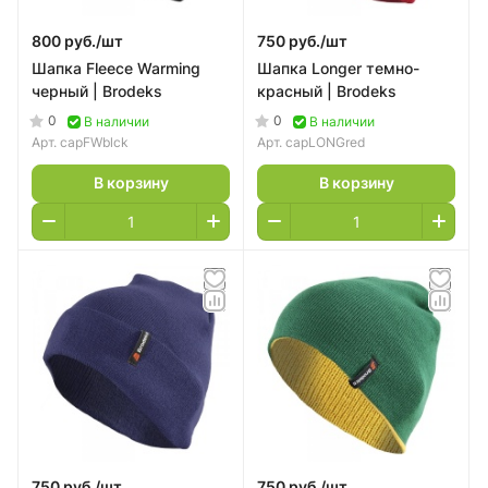
800 руб./
шт
750 руб./
шт
Шапка Fleece Warming
Шапка Longer темно-
черный | Brodeks
красный | Brodeks
0
0
В наличии
В наличии
Арт.
capFWblck
Арт.
capLONGred
В корзину
В корзину
750 руб./
шт
750 руб./
шт