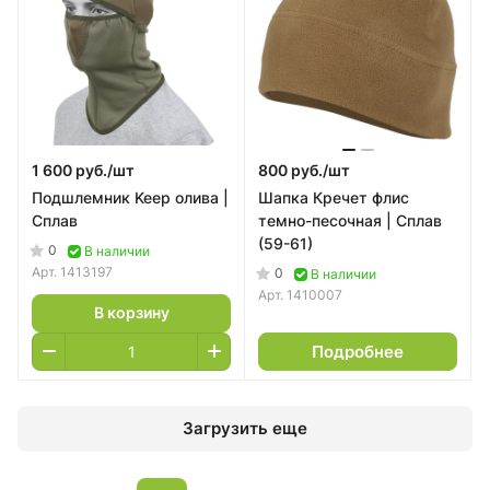
1 600 руб./
шт
800 руб./
шт
Подшлемник Keep олива |
Шапка Кречет флис
Сплав
темно-песочная | Сплав
(59-61)
0
В наличии
Арт.
1413197
0
В наличии
Арт.
1410007
В корзину
Подробнее
Загрузить еще