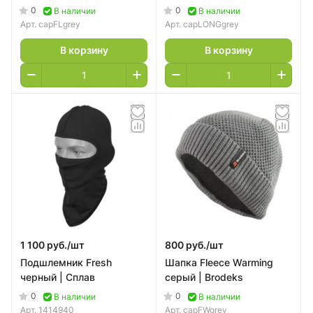
0
0
В наличии
В наличии
Арт.
capFLgrey
Арт.
capLONGgrey
В корзину
В корзину
1 100 руб./
шт
800 руб./
шт
Подшлемник Fresh
Шапка Fleece Warming
черный | Сплав
серый | Brodeks
0
0
В наличии
В наличии
Арт.
1414940
Арт.
capFWgrey