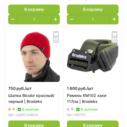
В корзину
В корзину
750 руб./
шт
1 600 руб./
шт
Шапка Bicolor красный/
Ремень KM102 хаки
черный | Brodeks
117см | Brodeks
4
0
В наличии
В наличии
Арт.
capBCredblck
Арт.
KM102
В корзину
В корзину