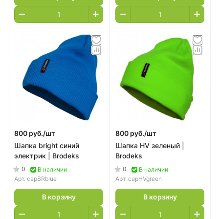
800 руб./
шт
800 руб./
шт
Шапка bright синий
Шапка HV зеленый |
электрик | Brodeks
Brodeks
0
0
В наличии
В наличии
Арт.
capBRblue
Арт.
capHVgreen
В корзину
В корзину