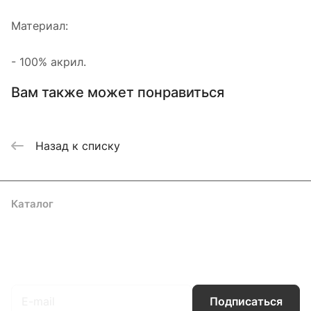
Материал:
- 100% акрил.
Вам также может понравиться
Назад к списку
Каталог
Акции
Бренды
Услуги
Блог
Условия оплаты
Условия доставки
Контакты
Магазины
Гарантия на товар
Документы
Оферта
Подписаться
на новости и акции
Подписаться