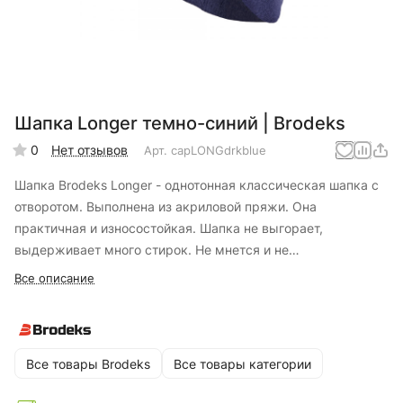
Шапка Longer темно-синий | Brodeks
0
Нет отзывов
Арт.
capLONGdrkblue
Шапка Brodeks Longer - однотонная классическая шапка с
отворотом. Выполнена из акриловой пряжи. Она
практичная и износостойкая. Шапка не выгорает,
выдерживает много стирок. Не мнется и не
деформируется. Связана лицевой гладью. Хорошо облегает
Все описание
голову. Модель длинная, поэтому её можно носить как с
отворотом для более плотной и тёплой посадки, так и без
него.
Однотонный цвет и удобный крой делают эту шапку
Все товары Brodeks
Все товары категории
универсальным аксессуаром. Её можно носить как на
работу, так и надевать во время отдыха за городом или