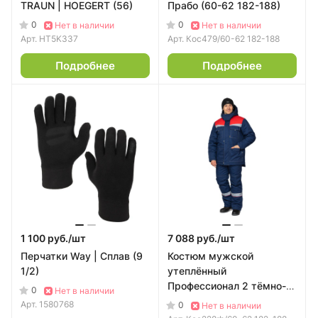
TRAUN | HOEGERT (56)
Прабо (60-62 182-188)
0
0
Нет в наличии
Нет в наличии
Арт.
HT5K337
Арт.
Кос479/60-62 182-188
Подробнее
Подробнее
1 100 руб./
шт
7 088 руб./
шт
Перчатки Way | Сплав (9
Костюм мужской
1/2)
утеплённый
Профессионал 2 тёмно-
0
Нет в наличии
синий/красный | Прабо
Арт.
1580768
0
Нет в наличии
(60-62 182-188)