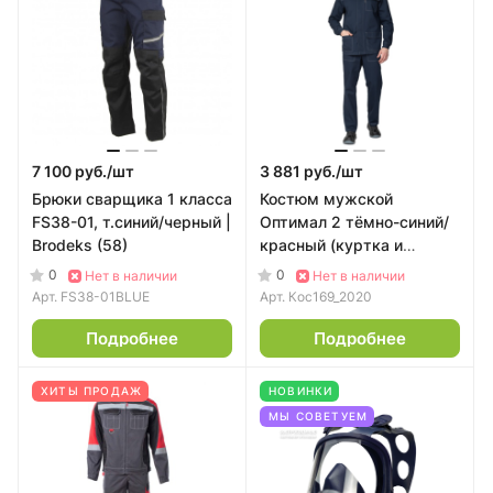
7 100 руб./
шт
3 881 руб./
шт
Брюки сварщика 1 класса
Костюм мужской
FS38-01, т.синий/черный |
Оптимал 2 тёмно-синий/
Brodeks (58)
красный (куртка и
полукомбинезон) | Прабо
0
0
Нет в наличии
Нет в наличии
(60-62 182-188)
Арт.
FS38-01BLUE
Арт.
Кос169_2020
Подробнее
Подробнее
ХИТЫ ПРОДАЖ
НОВИНКИ
МЫ СОВЕТУЕМ