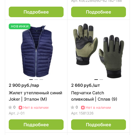
Арт.
Кос228rb/60-62 182-188
Подробнее
Подробнее
НОВИНКИ
2 900 руб./
пар
2 660 руб./
шт
Жилет утепленный синий
Перчатки Catch
Joker | Эталон (M)
оливковый | Сплав (9)
0
0
Нет в наличии
Нет в наличии
Арт.
J-01
Арт.
1581326
Подробнее
Подробнее