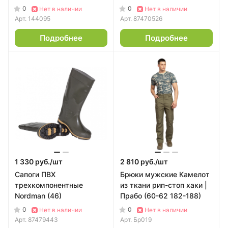
0
0
Нет в наличии
Нет в наличии
Арт.
144095
Арт.
87470526
Подробнее
Подробнее
1 330 руб./
шт
2 810 руб./
шт
Сапоги ПВХ
Брюки мужские Камелот
трехкомпонентные
из ткани рип-стоп хаки |
Nordman (46)
Прабо (60-62 182-188)
0
0
Нет в наличии
Нет в наличии
Арт.
87479443
Арт.
Бр019