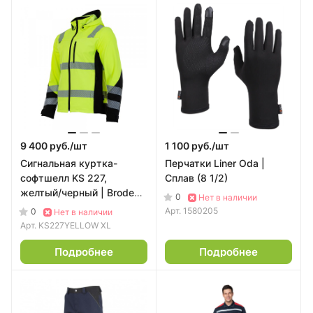
9 400 руб./
шт
1 100 руб./
шт
Сигнальная куртка-
Перчатки Liner Oda |
софтшелл KS 227,
Сплав (8 1/2)
желтый/черный | Brodeks
0
Нет в наличии
(XL)
Арт.
1580205
0
Нет в наличии
Арт.
KS227YELLOW XL
Подробнее
Подробнее