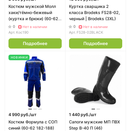
Костюм мужской Молл
Куртка сварщика 2
хаки/тёмно-бежевый
класса Brodeks FS28-02,
(куртка и брюки) (60-62
черный | Brodeks (3XL)
182-188)
0
0
Нет в наличии
Нет в наличии
Арт.
Кос190
Арт.
FS28-02BLACK
Подробнее
Подробнее
НОВИНКИ
4 990 руб./
шт
1 440 руб./
шт
Костюм Формула с СОП
Сапоги мужские МП ПВХ
синий (60-62 182-188)
Step B-40 П (46)