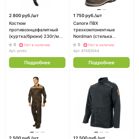
2 800 руб./
шт
1 750 руб./
шт
Костюм
Сапоги ПВХ
противоэнцефалитный
трехкомпонентные
(куртка/брюки) 230г/м
Nordman (стелька
(44-46 170-176)
металл) (46)
0
0
Нет в наличии
Нет в наличии
Арт.
protiv
Арт.
87482644
Подробнее
Подробнее
2 500 руб./
шт
12 500 руб./
шт