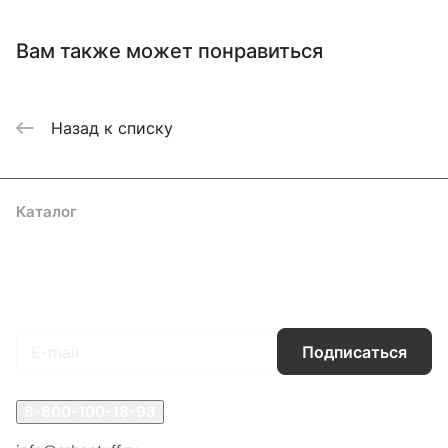
Вам также может понравиться
Назад к списку
Каталог
Акции
Бренды
Услуги
Блог
Условия оплаты
Условия доставки
Контакты
Магазины
Гарантия на товар
Документы
Оферта
Подписаться
на новости и акции
Подписаться
8-800-100-18-93