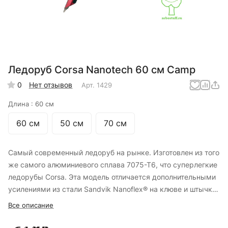
Ледоруб Corsa Nanotech 60 см Camp
0
Нет отзывов
Арт.
1429
Длина :
60 см
60 см
50 см
70 см
Самый современный ледоруб на рынке. Изготовлен из того
же самого алюминиевого сплава 7075-T6, что суперлегкие
ледорубы Corsa. Эта модель отличается дополнительными
усилениями из стали Sandvik Nanoflex® на клюве и штычке
инструмента, что значительно повышает прочность и
Все описание
продлевает срок службы этих немаловажных деталей,
практически не увеличивая при этом вес ледоруба.