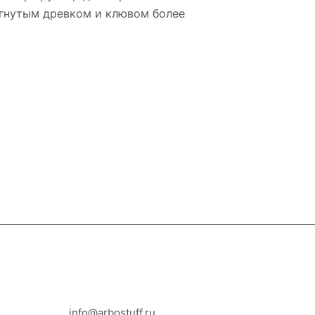
огнутым древком и клювом более
8-800-100-18-93
info@arbostuff.ru