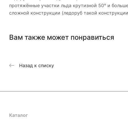
протяжённые участки льда крутизной 50° и больше
сложной конструкции (ледоруб такой конструкци
Вам также может понравиться
Назад к списку
Каталог
Акции
Бренды
Услуги
Блог
Условия оплаты
Ус
Гарантия на товар
Документы
Оферта