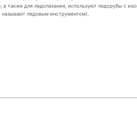
, а также для ледолазания, используют ледорубы с из
и называют ледовым инструментом).
ловия доставки
Контакты
Магазины