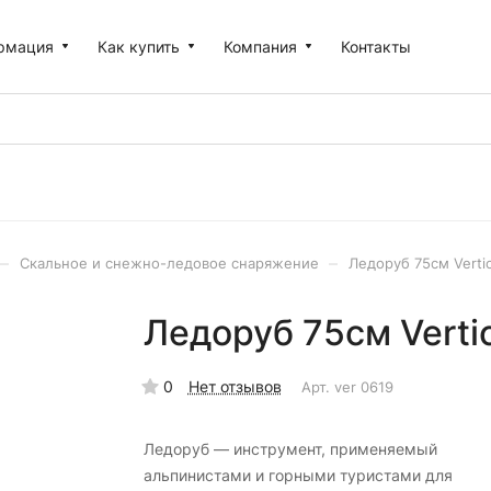
рмация
Как купить
Компания
Контакты
–
–
Скальное и снежно-ледовое снаряжение
Ледоруб 75см Vertic
Ледоруб 75см Vertic
0
Нет отзывов
Арт.
ver 0619
Ледоруб — инструмент, применяемый
альпинистами и горными туристами для