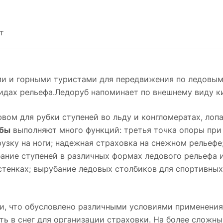
т
и и горными туристами для передвижения по ледовым
идах рельефа.Ледоруб напоминает по внешнему виду к
вом для рубки ступеней во льду и конгломератах, лоп
бы
выполняют много функций: третья точка опоры при
узку на ноги; надежная страховка на снежном рельефе
ание ступеней в различных формах ледового рельефа и
стенках; вырубание ледовых столбиков для спортивных
ии, что обусловлено различными условиями применени
ть в снег для организации страховки. На более сложн