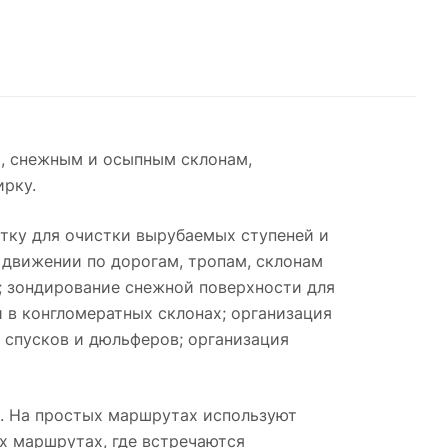
, снежным и осыпным склонам,
ирку.
атку для очистки вырубаемых ступеней и
 движении по дорогам, тропам, склонам
; зондирование снежной поверхности для
 в конгломератных склонах; организация
 спусков и дюльферов; организация
я. На простых маршрутах используют
ых маршрутах, где встречаются