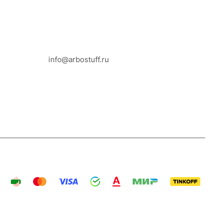
8-800-100-18-93
info@arbostuff.ru
г. Липецк, ул. Стаханова 8а.