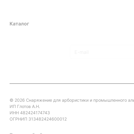
Каталог
Акции
Бренды
Услуги
Блог
Условия оплаты
Ус
Гарантия на товар
Документы
Оферта
Подписаться
на новости и акции
© 2026 Снаряжение для арбористики и промышленного ал
ИП Глотов А.Н.
ИНН 482424174743
ОГРНИП 313482424600012