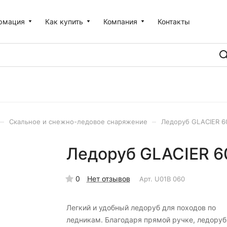
рмация
Как купить
Компания
Контакты
–
–
Скальное и снежно-ледовое снаряжение
Ледоруб GLACIER 60
Ледоруб GLACIER 60
0
Нет отзывов
Арт.
U01B 060
Легкий и удобный ледоруб для походов по
ледникам. Благодаря прямой ручке, ледоруб