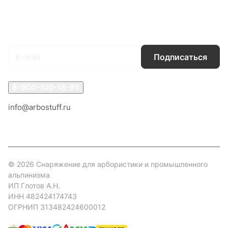
Гарантия на товар
Документы
Оферта
Подписаться
на новости и акции
Подписаться
8-800-100-18-93
info@arbostuff.ru
г. Липецк, ул. Стаханова 8а.
© 2026 Снаряжение для арбористики и промышленного
альпинизма
ИП Глотов А.Н.
ИНН 482424174743
ОГРНИП 313482424600012