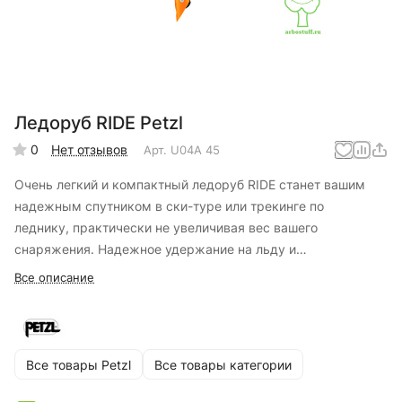
Ледоруб RIDE Petzl
0
Нет отзывов
Арт.
U04A 45
Очень легкий и компактный ледоруб RIDE станет вашим
надежным спутником в ски-туре или трекинге по
леднику, практически не увеличивая вес вашего
снаряжения. Надежное удержание на льду и
снегу, благодаря цельнометаллической головке, клюву с
Все описание
острием 3 мм и изогнутой рукоятке.
Все товары Petzl
Все товары категории