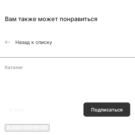
Вам также может понравиться
Назад к списку
Каталог
Акции
Бренды
Услуги
Блог
Условия оплаты
Условия доставки
Контакты
Магазины
Гарантия на товар
Документы
Оферта
Подписаться
на новости и акции
Подписаться
8-800-100-18-93