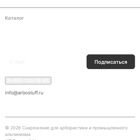
Каталог
Акции
Бренды
Услуги
Блог
Условия оплаты
Условия доставки
Контакты
Магазины
Гарантия на товар
Документы
Оферта
Подписаться
на новости и акции
Подписаться
8-800-100-18-93
info@arbostuff.ru
г. Липецк, ул. Стаханова 8а.
© 2026 Снаряжение для арбористики и промышленного
альпинизма