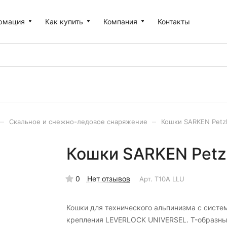
рмация
Как купить
Компания
Контакты
–
–
Скальное и снежно-ледовое снаряжение
Кошки SARKEN Petz
Кошки SARKEN Petz
0
Нет отзывов
Арт.
T10A LLU
Кошки для технического альпинизма с систе
крепления LEVERLOCK UNIVERSEL. T-образн