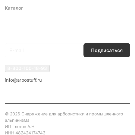
Каталог
Акции
Бренды
Услуги
Блог
Условия оплаты
Условия доставки
Контакты
Магазины
Гарантия на товар
Документы
Оферта
Подписаться
на новости и акции
Подписаться
8-800-100-18-93
info@arbostuff.ru
г. Липецк, ул. Стаханова 8а.
© 2026 Снаряжение для арбористики и промышленного
альпинизма
ИП Глотов А.Н.
ИНН 482424174743