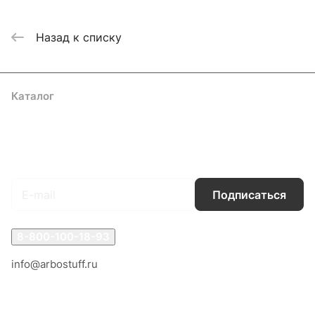
Назад к списку
Каталог
Акции
Бренды
Услуги
Блог
Условия оплаты
Условия доставки
Контакты
Магазины
Гарантия на товар
Документы
Оферта
Подписаться
на новости и акции
Подписаться
8-800-100-18-93
info@arbostuff.ru
г. Липецк, ул. Стаханова 8а.