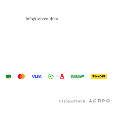
8-800-100-18-93
info@arbostuff.ru
г. Липецк, ул. Стаханова 8а.
Разработано в