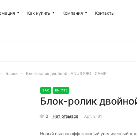
рмация
Как купить
Компания
Контакты
–
–
Блоки
Блок-ролик двойной JANUS PRO | CAMP
EAC
EN 795
Блок-ролик двойно
0
Нет отзывов
Арт.
2161
Новый высокоэффективный увеличенный дв