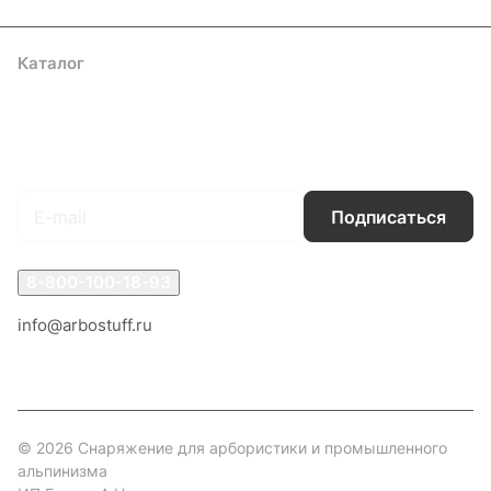
Каталог
Акции
Бренды
Услуги
Блог
Условия оплаты
Условия доставки
Контакты
Магазины
Гарантия на товар
Документы
Оферта
Подписаться
на новости и акции
Подписаться
8-800-100-18-93
info@arbostuff.ru
г. Липецк, ул. Стаханова 8а.
© 2026 Снаряжение для арбористики и промышленного
альпинизма