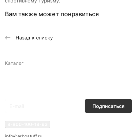
спортивному туризму.
Вам также может понравиться
Назад к списку
Каталог
Акции
Бренды
Услуги
Блог
Условия оплаты
Условия доставки
Контакты
Магазины
Гарантия на товар
Документы
Оферта
Подписаться
на новости и акции
Подписаться
8-800-100-18-93
info@arbostuff.ru