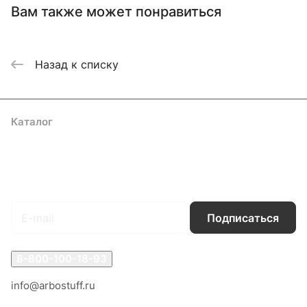
Вам также может понравиться
Назад к списку
Каталог
Акции
Бренды
Услуги
Блог
Условия оплаты
Условия доставки
Контакты
Магазины
Гарантия на товар
Документы
Оферта
Подписаться
на новости и акции
Подписаться
8-800-100-18-93
info@arbostuff.ru