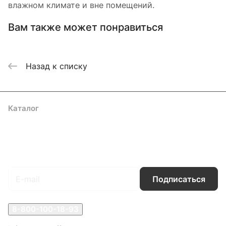
влажном климате и вне помещений.
Вам также может понравиться
Назад к списку
Каталог
Акции
Бренды
Услуги
Блог
Условия оплаты
Условия доставки
Контакты
Магазины
Гарантия на товар
Документы
Оферта
Подписаться
на новости и акции
Подписаться
8-800-100-18-93