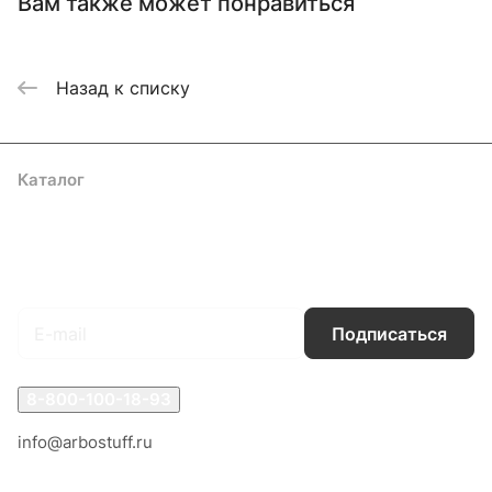
Вам также может понравиться
Назад к списку
Каталог
Акции
Бренды
Услуги
Блог
Условия оплаты
Условия доставки
Контакты
Магазины
Гарантия на товар
Документы
Оферта
Подписаться
на новости и акции
Подписаться
8-800-100-18-93
info@arbostuff.ru
г. Липецк, ул. Стаханова 8а.