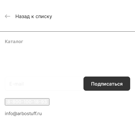
Назад к списку
Каталог
Акции
Бренды
Услуги
Блог
Условия оплаты
Условия доставки
Контакты
Магазины
Гарантия на товар
Документы
Оферта
Подписаться
на новости и акции
Подписаться
8-800-100-18-93
info@arbostuff.ru
г. Липецк, ул. Стаханова 8а.