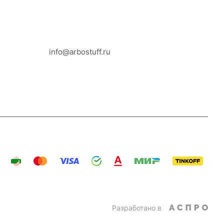
8-800-100-18-93
info@arbostuff.ru
г. Липецк, ул. Стаханова 8а.
Разработано в