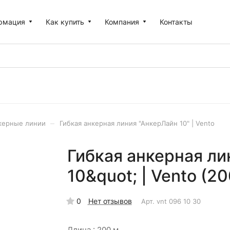
рмация
Как купить
Компания
Контакты
–
керные линии
Гибкая анкерная линия "АнкерЛайн 10" | Vento
Гибкая анкерная ли
10&quot; | Vento (20
0
Нет отзывов
Арт.
vnt 096 10 30
Длина :
200 м