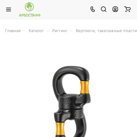
–
–
–
Главная
Каталог
Риггинг
Вертлюги, такелажные пласт