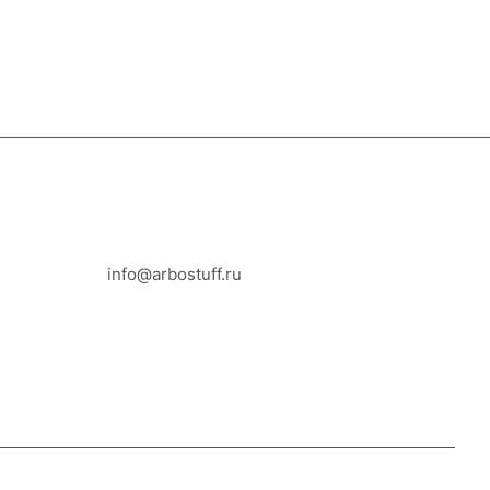
8-800-100-18-93
info@arbostuff.ru
г. Липецк, ул. Стаханова 8а.