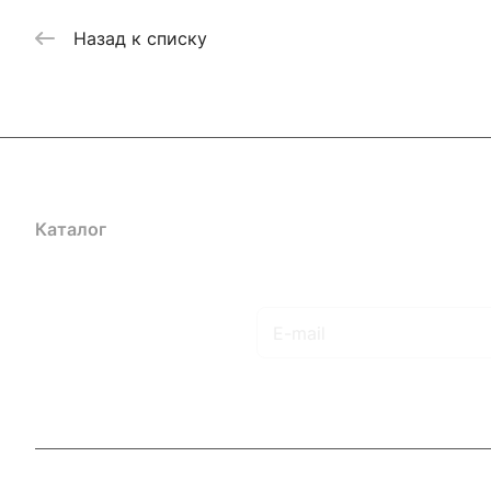
Назад к списку
Каталог
Акции
Бренды
Услуги
Блог
Условия оплаты
Ус
Гарантия на товар
Документы
Оферта
Подписаться
на новости и акции