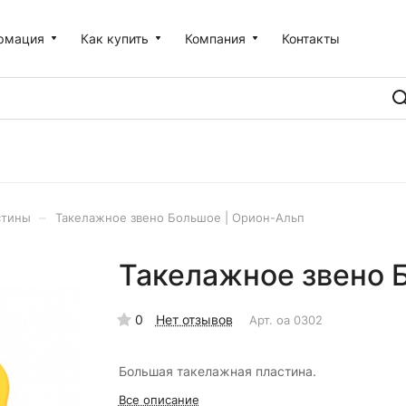
рмация
Как купить
Компания
Контакты
–
стины
Такелажное звено Большое | Орион-Альп
Такелажное звено 
0
Нет отзывов
Арт.
оа 0302
Большая такелажная пластина.
Все описание