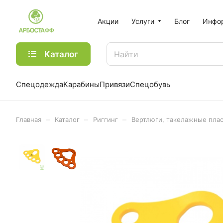
Акции
Услуги
Блог
Инфо
Каталог
Спецодежда
Карабины
Привязи
Спецобувь
–
–
–
Главная
Каталог
Риггинг
Вертлюги, такелажные пла