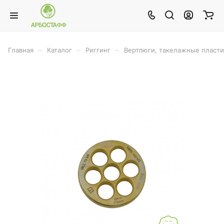
–
–
–
Главная
Каталог
Риггинг
Вертлюги, такелажные пласт