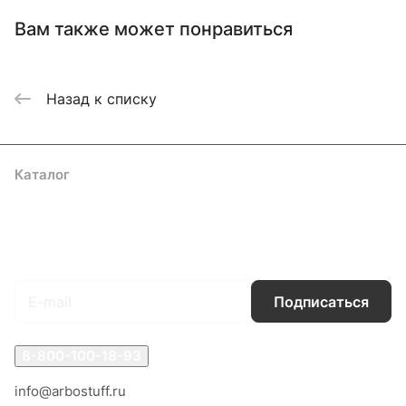
Вам также может понравиться
Назад к списку
Каталог
Акции
Бренды
Услуги
Блог
Условия оплаты
Условия доставки
Контакты
Магазины
Гарантия на товар
Документы
Оферта
Подписаться
на новости и акции
Подписаться
8-800-100-18-93
info@arbostuff.ru