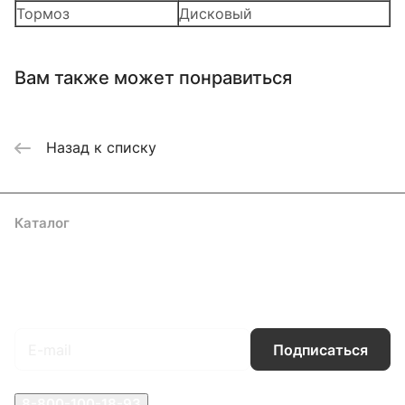
Тормоз
Дисковый
Вам также может понравиться
Назад к списку
Каталог
Акции
Бренды
Услуги
Блог
Условия оплаты
Условия доставки
Контакты
Магазины
Гарантия на товар
Документы
Оферта
Подписаться
на новости и акции
Подписаться
8-800-100-18-93