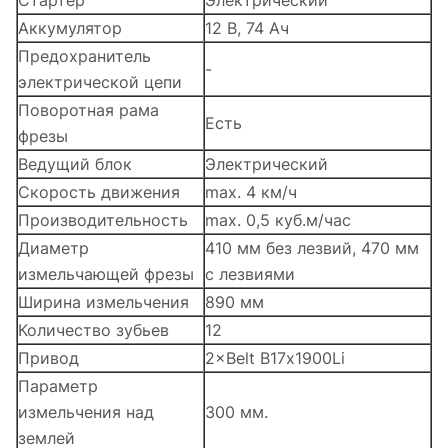
Стартер
Электрический
Аккумулятор
12 В, 74 Ач
Предохранитель
-
электрической цепи
Поворотная рама
Есть
фрезы
Ведущий блок
Электрический
Скорость движения
max. 4 км/ч
Производительность
max. 0,5 куб.м/час
Диаметр
410 мм без лезвий, 470 мм
измельчающей фрезы
с лезвиями
Ширина измельчения
890 мм
Количество зубьев
12
Привод
2×Belt B17х1900Li
Параметр
измельчения над
300 мм.
землей