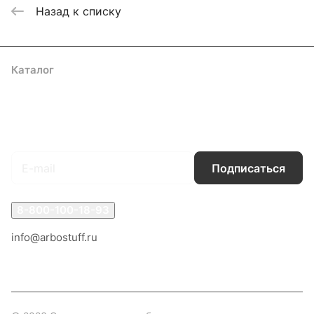
Назад к списку
Каталог
Акции
Бренды
Услуги
Блог
Условия оплаты
Условия доставки
Контакты
Магазины
Гарантия на товар
Документы
Оферта
Подписаться
на новости и акции
Подписаться
8-800-100-18-93
info@arbostuff.ru
г. Липецк, ул. Стаханова 8а.