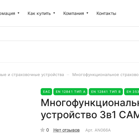
рмация
Как купить
Компания
Контакты
–
вые и страховочные устройства
Многофункциональное страховоч
EAC
EN 12841 ТИП А
EN 12841 ТИП В
ЕН 35
Многофункциональн
устройство 3в1 CAM
0
Нет отзывов
Арт.
AN066A