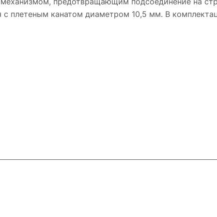
о механизмом, предотвращающим подсоединение на ст
 с плетеным канатом диаметром 10,5 мм. В комплекта
ловия доставки
Контакты
Магазины