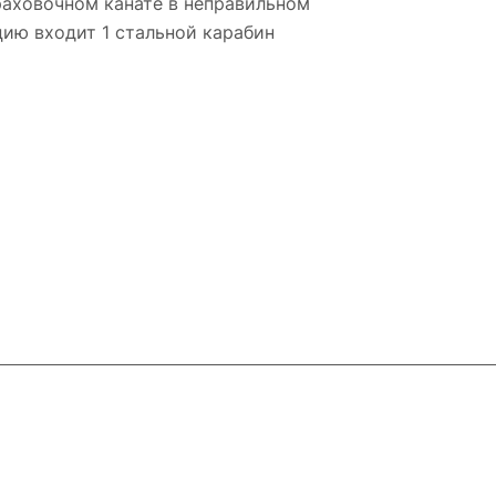
раховочном канате в неправильном
цию входит 1 стальной карабин
8-800-100-18-93