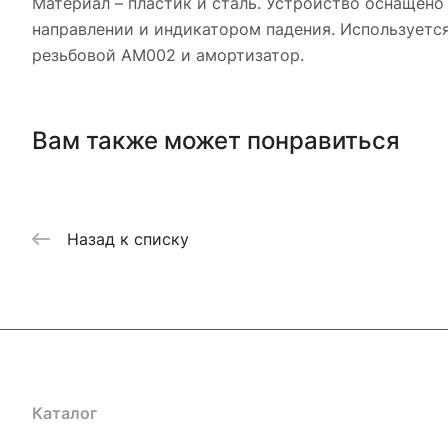
Материал – пластик и сталь. Устройство оснащен
направлении и индикатором падения. Используется
резьбовой АМ002 и амортизатор.
Вам также может понравиться
Назад к списку
Каталог
Акции
Бренды
Услуги
Блог
Условия оплаты
Ус
Гарантия на товар
Документы
Оферта