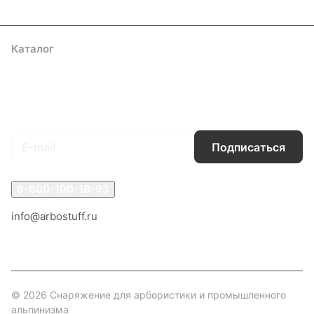
Каталог
Акции
Бренды
Услуги
Блог
Условия оплаты
Условия доставки
Контакты
Магазины
Гарантия на товар
Документы
Оферта
Подписаться
на новости и акции
Подписаться
8-800-100-18-93
info@arbostuff.ru
г. Липецк, ул. Стаханова 8а.
© 2026 Снаряжение для арбористики и промышленного
альпинизма