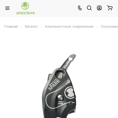
–
–
–
Главная
Каталог
Альпинистское снаряжение
Спусковые