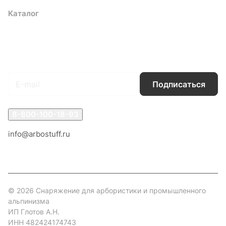
Каталог
Акции
Бренды
Услуги
Блог
Условия оплаты
Условия доставки
Контакты
Магазины
Гарантия на товар
Документы
Оферта
Подписаться
на новости и акции
Подписаться
8-800-100-18-93
info@arbostuff.ru
г. Липецк, ул. Стаханова 8а.
© 2026 Снаряжение для арбористики и промышленного
альпинизма
ИП Глотов А.Н.
ИНН 482424174743