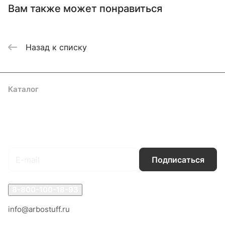
Вам также может понравиться
Назад к списку
Каталог
Акции
Бренды
Услуги
Блог
Условия оплаты
Условия доставки
Контакты
Магазины
Гарантия на товар
Документы
Оферта
Подписаться
на новости и акции
Подписаться
8-800-100-18-93
info@arbostuff.ru