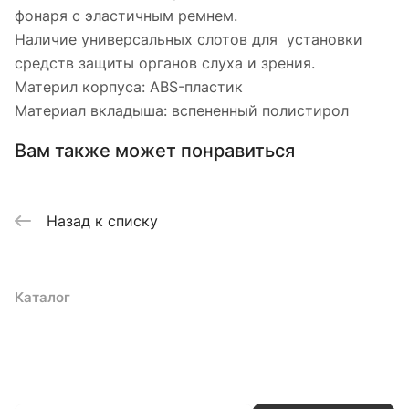
фонаря с эластичным ремнем.
Наличие универсальных слотов для установки
средств защиты органов слуха и зрения.
Материл корпуса: ABS-пластик
Материал вкладыша: вспененный полистирол
Вам также может понравиться
Назад к списку
Каталог
Акции
Бренды
Услуги
Блог
Условия оплаты
Условия доставки
Контакты
Магазины
Гарантия на товар
Документы
Оферта
Подписаться
на новости и акции