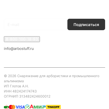
Гарантия на товар
Документы
Оферта
Подписаться
на новости и акции
Подписаться
8-800-100-18-93
info@arbostuff.ru
г. Липецк, ул. Стаханова 8а.
© 2026 Снаряжение для арбористики и промышленного
альпинизма
ИП Глотов А.Н.
ИНН 482424174743
ОГРНИП 313482424600012