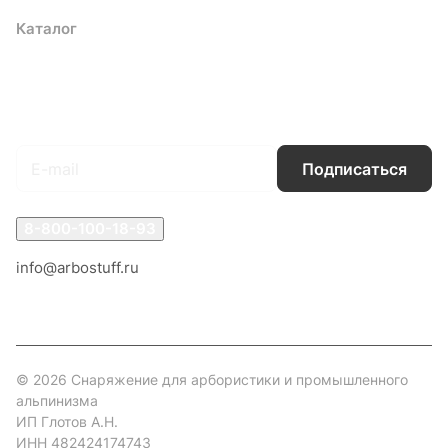
Каталог
Акции
Бренды
Услуги
Блог
Условия оплаты
Условия доставки
Контакты
Магазины
Гарантия на товар
Документы
Оферта
Подписаться
на новости и акции
Подписаться
8-800-100-18-93
info@arbostuff.ru
г. Липецк, ул. Стаханова 8а.
© 2026 Снаряжение для арбористики и промышленного
альпинизма
ИП Глотов А.Н.
ИНН 482424174743