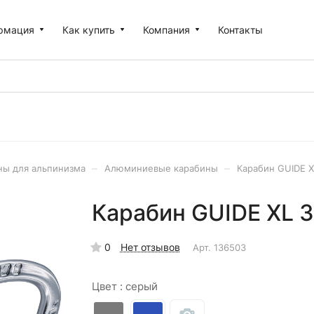
рмация
Как купить
Компания
Контакты
–
–
ны для альпинизма
Алюминиевые карабины
Карабин GUIDE 
Карабин GUIDE XL 
0
Нет отзывов
Арт.
136503
Цвет :
серый