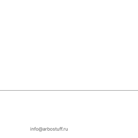
8-800-100-18-93
info@arbostuff.ru