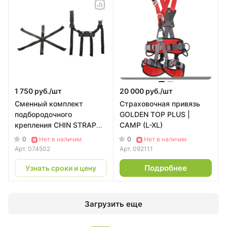
1 750 руб./
шт
20 000 руб./
шт
Сменный комплект
Страховочная привязь
подбородочного
GOLDEN TOP PLUS |
крепления CHIN STRAP
CAMP (L-XL)
для касок ARES | CAMP
0
0
Нет в наличии
Нет в наличии
Арт.
074502
Арт.
092111
Подробнее
Узнать сроки и цену
Загрузить еще