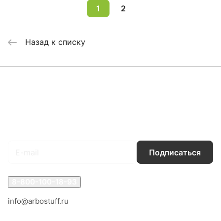
1
2
Назад к списку
Каталог
Акции
Бренды
Услуги
Блог
Условия оплаты
Условия доставки
Контакты
Магазины
Гарантия на товар
Документы
Оферта
Подписаться
на новости и акции
Подписаться
8-800-100-18-93
info@arbostuff.ru
г. Липецк, ул. Стаханова 8а.