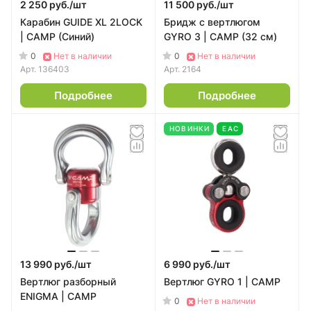
2 250 руб./
шт
11 500 руб./
шт
Карабин GUIDE XL 2LOCK
Бридж с вертлюгом
| CAMP (Синий)
GYRO 3 | CAMP (32 см)
0
0
Нет в наличии
Нет в наличии
Арт.
136403
Арт.
2164
Подробнее
Подробнее
НОВИНКИ
EAC
13 990 руб./
шт
6 990 руб./
шт
Вертлюг разборный
Вертлюг GYRO 1 | CAMP
ENIGMA | CAMP
0
Нет в наличии