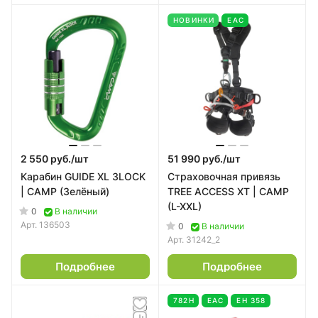
НОВИНКИ
EAC
2 550 руб./
шт
51 990 руб./
шт
Карабин GUIDE XL 3LOCK
Страховочная привязь
| CAMP (Зелёный)
TREE ACCESS XT | CAMP
(L-XXL)
0
В наличии
Арт.
136503
0
В наличии
Арт.
31242_2
Подробнее
Подробнее
782Н
EAC
ЕН 358