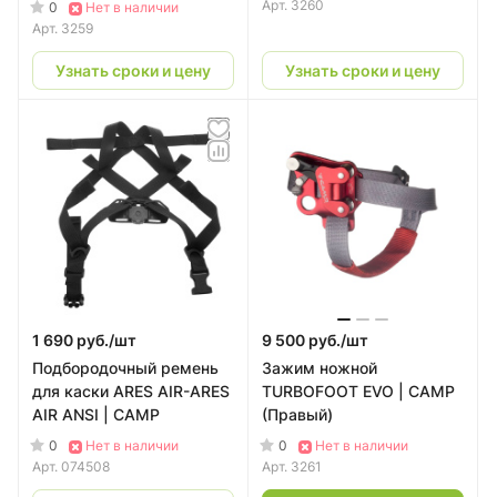
Арт.
3260
0
Нет в наличии
Арт.
3259
Узнать сроки и цену
Узнать сроки и цену
1 690 руб./
шт
9 500 руб./
шт
Подбородочный ремень
Зажим ножной
для каски ARES AIR-ARES
TURBOFOOT EVO | CAMP
AIR ANSI | CAMP
(Правый)
0
0
Нет в наличии
Нет в наличии
Арт.
074508
Арт.
3261