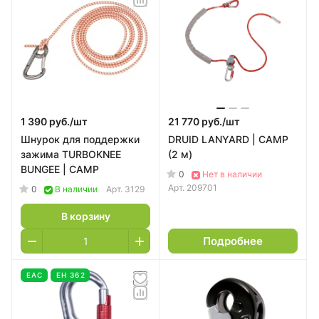
1 390 руб./
шт
21 770 руб./
шт
Шнурок для поддержки
DRUID LANYARD | CAMP
зажима TURBOKNEE
(2 м)
BUNGEE | CAMP
0
Нет в наличии
Арт.
209701
0
В наличии
Арт.
3129
В корзину
Подробнее
EAC
ЕН 362