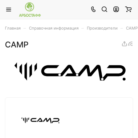
–
–
–
Главная
Справочная информация
Производители
CAMP
CAMP