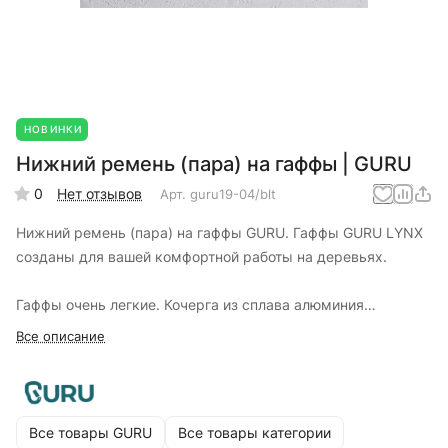
НОВИНКИ
Нижний ремень (пара) на гаффы | GURU
0
Нет отзывов
Арт.
guru19-04/blt
Нижний ремень (пара) на гаффы GURU. Гаффы GURU LYNX
созданы для вашей комфортной работы на деревьях.
Гаффы очень легкие. Кочерга из сплава алюминия
обеспечивает жесткость конструкции, а минималистичный
Все описание
пад выполнен из легкого и прочного стекловокна,
формованного синтетического материала и качественной
широкой липучки велкро.
Все товары GURU
Все товары категории