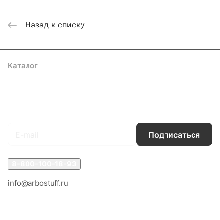
Назад к списку
Каталог
Акции
Бренды
Услуги
Блог
Условия оплаты
Условия доставки
Контакты
Магазины
Гарантия на товар
Документы
Оферта
Подписаться
на новости и акции
Подписаться
8-800-100-18-93
info@arbostuff.ru
г. Липецк, ул. Стаханова 8а.